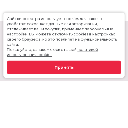
Сайт кинотеатра использует cookies для вашего
удобства: сохраняет данные для авторизации,
отслеживает ваши покупки, применяет персональные
настройки.
Вы можете отключить cookies в настройках
своего браузера, но это повлияет на функциональность
сайта.
Пожалуйста, ознакомьтесь с нашей
политикой
использования cookies
.
Расписание
Скоро в кино
Принять
Новости и акции
Служба поддержки
Сургутский район, г. Когалым, ул. Дружбы народов, дом 60
Телефон администратора:
+7 992 356 11-44