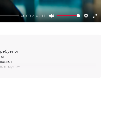
00:00
02:11
Mute
Settings
Enter
fullscree
требует от
 он
ерждают
 быть мужем