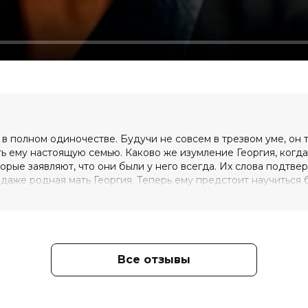
в полном одиночестве. Будучи не совсем в трезвом уме, он 
ь ему настоящую семью. Каково же изумление Георгия, когда
орые заявляют, что они были у него всегда. Их слова подтв
 даже родная мать Георгия. Теперь ему предстоит научиться
шить.
Все отзывы
атьяна Орлова, Валерий Афанасьев,
нова, Илья Лыков, Марк-Малик