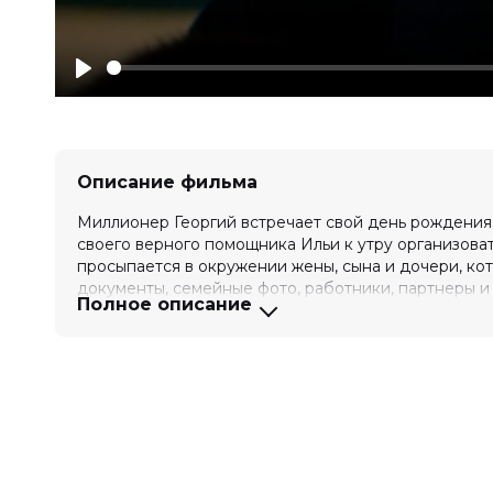
Play
Описание фильма
Миллионер Георгий встречает свой день рождения 
своего верного помощника Ильи к yтpy организоват
просыпается в окружении жены, сына и дочери, кот
документы, семейные фото, работники, партнеры и
Полное описание
и отцом, и в этом деле деньгами все вопросы не ре
Оценка
7.6
/ 10 (46 300 голосов)
Год
2025
Страна
Россия
Слоган
«Бойся своих желаний»
Режиссер
Дмитрий Власкин
Актеры
Павел Деревянко, Юлия Снигирь, Т
Павел Ворожцов, Александра Тихо