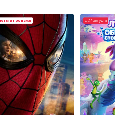
Чаплина
Люся Дадальян
, Светлана Штеба
леты в продаже
с 27 августа