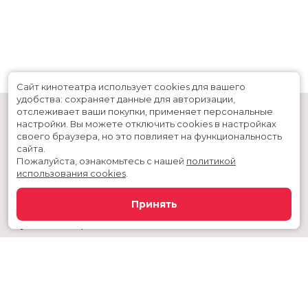
Сайт кинотеатра использует cookies для вашего
удобства: сохраняет данные для авторизации,
отслеживает ваши покупки, применяет персональные
настройки.
Вы можете отключить cookies в настройках
своего браузера, но это повлияет на функциональность
сайта.
Пожалуйста, ознакомьтесь с нашей
политикой
использования cookies
.
Расписание
Скоро в кино
Принять
Новости и акции
Служба поддержки
Сургутский район, г. Когалым, ул. Дружбы народов, дом 60
Телефон администратора:
+7 992 356 11-44