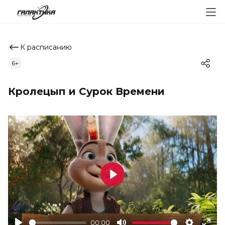
К расписанию
6+
Кролецып и Сурок Времени
Play
00:00