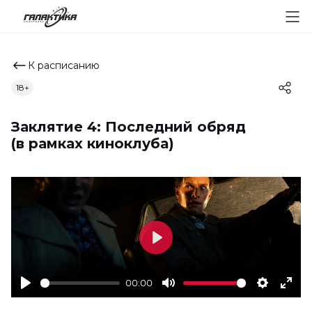
К расписанию
18+
Заклятие 4: Последний обряд
(в рамках киноклуба)
Play
00:00
Play
Mute
Settings
Ente