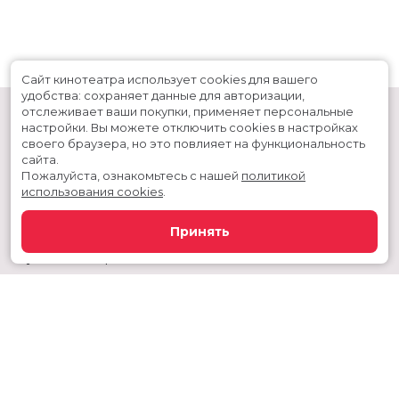
Сайт кинотеатра использует cookies для вашего
удобства: сохраняет данные для авторизации,
отслеживает ваши покупки, применяет персональные
настройки.
Вы можете отключить cookies в настройках
своего браузера, но это повлияет на функциональность
сайта.
Пожалуйста, ознакомьтесь с нашей
политикой
использования cookies
.
Расписание
Скоро в кино
Принять
Новости и акции
Служба поддержки
Сургутский район, г. Когалым, ул. Дружбы народов, дом 60
Телефон администратора:
+7 992 356 11-44