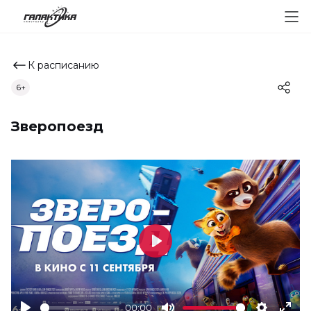
К расписанию
6+
Зверопоезд
Play
00:00