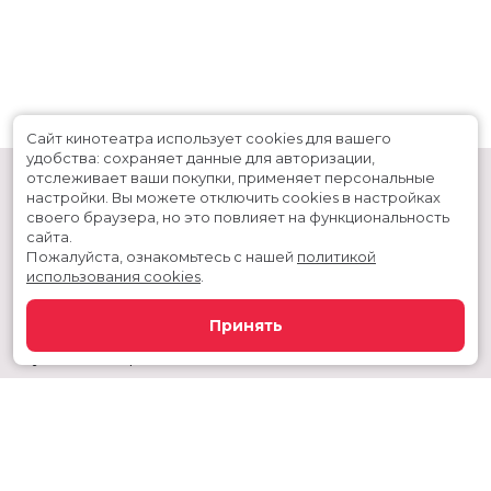
Сайт кинотеатра использует cookies для вашего
удобства: сохраняет данные для авторизации,
отслеживает ваши покупки, применяет персональные
настройки.
Вы можете отключить cookies в настройках
своего браузера, но это повлияет на функциональность
сайта.
Пожалуйста, ознакомьтесь с нашей
политикой
использования cookies
.
Расписание
Скоро в кино
Принять
Новости и акции
Служба поддержки
Сургутский район, г. Когалым, ул. Дружбы народов, дом 60
Телефон администратора:
+7 992 356 11-44