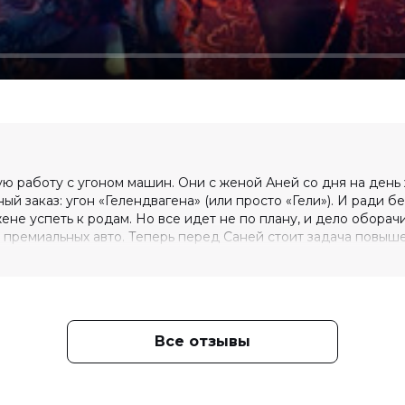
ю работу с угоном машин. Они с женой Аней со дня на день
й заказ: угон «Гелендвагена» (или просто «Гели»). И ради б
не успеть к родам. Но все идет не по плану, и дело оборач
 премиальных авто. Теперь перед Саней стоит задача повыш
 но и не опоздать в роддом!
Все отзывы
ктор Добронравов, Антон Кузнецов,
анова, Анна Арефьева, Виталий