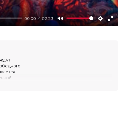
00:00
02:23
Mute
Settings
Enter
fullscree
 ждут
езбедного
ивается
енной