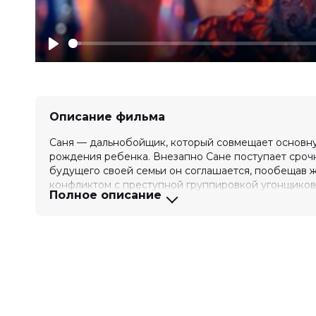
Play
Описание фильма
Саня — дальнобойщик, который совмещает основну
рождения ребенка. Внезапно Сане поступает срочны
будущего своей семьи он соглашается, пообещав же
конфликтом с преступной группировкой угонщиков
Полное описание
сложности: не только разобраться с преступниками,
Оценка
6.8
/ 10 (79 937 голосов)
Год
2025
Страна
Россия
Слоган
—
Режиссер
Стас Иванов
Актеры
Илья Малаков, Антон Васильев, Ви
Дарья Мельникова, Джульетта Шаб