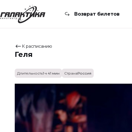
Возврат билетов
К расписанию
Геля
Длительность
1 ч 41 мин
Страна
Россия