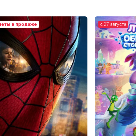
л Шабалин
Денис Жалинский
леты в продаже
с 27 августа