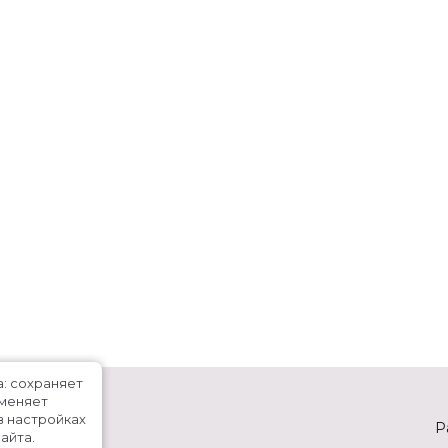
а: сохраняет
именяет
в настройках
Р
айта.