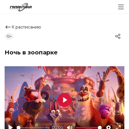
К расписанию
12+
Ночь в зоопарке
Play
00:00