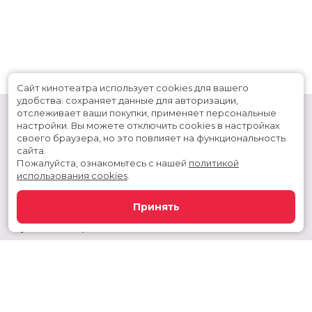
Сайт кинотеатра использует cookies для вашего
удобства: сохраняет данные для авторизации,
отслеживает ваши покупки, применяет персональные
настройки.
Вы можете отключить cookies в настройках
своего браузера, но это повлияет на функциональность
сайта.
Пожалуйста, ознакомьтесь с нашей
политикой
использования cookies
.
Расписание
Скоро в кино
Принять
Новости и акции
Служба поддержки
Сургутский район, г. Когалым, ул. Дружбы народов, дом 60
Телефон администратора:
+7 992 356 11-44