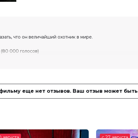
ать, что он величайший охотник в мире.
0 (80 000 голосов)
у, Ариана Дебоуз, Кристофер Эбботт,
ла, Леви Миллер, Билли Бэррэтт,
 фильму еще нет отзывов. Ваш отзыв может быть
арри
тт Толмак
ард Уэнк
0 августа
с 27 августа