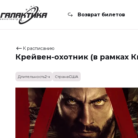
Возврат билетов
К расписанию
Крейвен-охотник (в рамках К
Длительность
2 ч
Страна
США