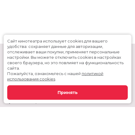
Сайт кинотеатра использует cookies для вашего
удобства: сохраняет данные для авторизации,
отслеживает ваши покупки, применяет персональные
настройки.
Вы можете отключить cookies в настройках
своего браузера, но это повлияет на функциональность
сайта.
Пожалуйста, ознакомьтесь с нашей
политикой
использования cookies
.
Расписание
Скоро в кино
Принять
Новости и акции
Служба поддержки
Сургутский район, г. Когалым, ул. Дружбы народов, дом 60
Телефон администратора:
+7 992 356 11-44