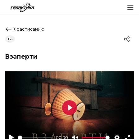
К расписанию
18+
Взаперти
Play
00:00