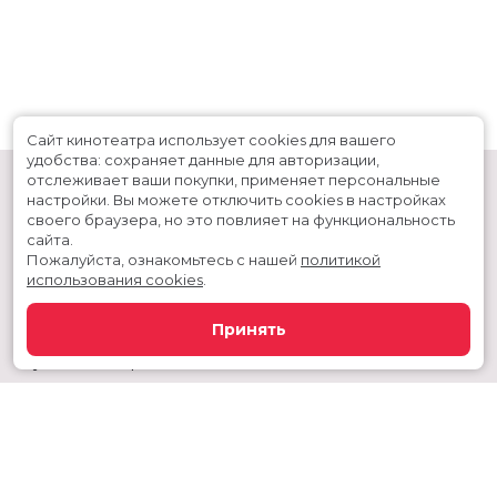
Сайт кинотеатра использует cookies для вашего
удобства: сохраняет данные для авторизации,
отслеживает ваши покупки, применяет персональные
настройки.
Вы можете отключить cookies в настройках
своего браузера, но это повлияет на функциональность
сайта.
Пожалуйста, ознакомьтесь с нашей
политикой
использования cookies
.
Расписание
Скоро в кино
Принять
Новости и акции
Служба поддержки
Сургутский район, г. Когалым, ул. Дружбы народов, дом 60
Телефон администратора:
+7 992 356 11-44