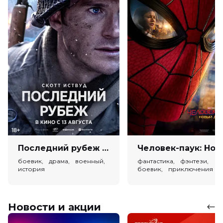
Последний рубеж (18+)
Человек-паук: Новый
боевик, драма, военный,
фантастика, фэнтези,
история
боевик, приключения
Новости и акции