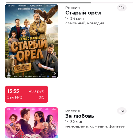
Россия
12+
Старый орёл
1 ч 34 мин
семейный, комедия
15:55
450 руб.
Зал № 3
2D
Россия
16+
За любовь
1 ч 32 мин
мелодрама, комедия, фэнтези