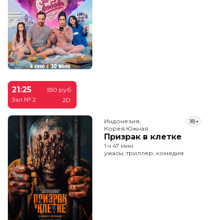
21:25
550 руб.
Зал № 2
2D
Индонезия,

18+
Корея Южная
Призрак в клетке
1 ч 47 мин
ужасы, триллер, комедия