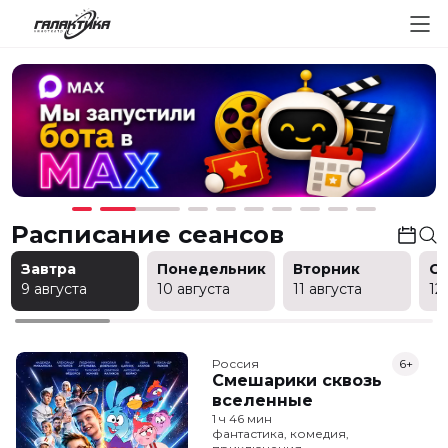
Расписание сеансов
Завтра
Понедельник
Вторник
С
9 августа
10 августа
11 августа
12
Россия
6+
Смешарики сквозь
вселенные
1 ч 46 мин
фантастика, комедия,