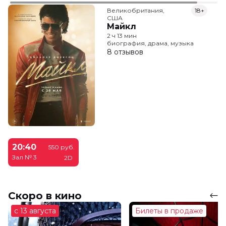
Великобритания,

18+
США
Майкл
2 ч 13 мин
биография, драма, музыка
8 отзывов
20:40
550 руб.
Зал № 3
2D
Скоро в кино
с 13 августа
Билеты в продаже