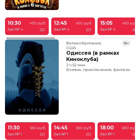
10:30
12:45
15:05
450 руб.
450 руб.
450 руб.
Зал № 4
Зал № 4
Зал № 4
2D
2D
2D
Великобритания,

16+
США
Одиссея (в рамках
Киноклуба)
2 ч 52 мин
боевик, приключения, фэнтези
11:30
14:45
18:00
550 руб.
550 руб.
630 руб.
Зал № 1
Зал № 1
Зал № 1
2D
2D
2D