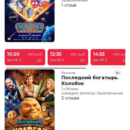
приключения
1 отзыв
10:20
12:35
14:55
450 руб.
450 руб.
450 руб.
Зал № 2
Зал № 2
Зал № 2
2D
2D
2D
Россия
6+
Последний богатырь.
Колобок
1 ч 56 мин
комедия, фэнтези, приключения
3 отзыва