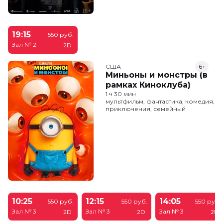
19:15
550 руб.
Зал № 2
2D
США
6+
Миньоны и монстры (в
рамках Киноклуба)
1 ч 30 мин
мультфильм, фантастика, комедия,
приключения, семейный
10:25
12:15
14:05
550 руб.
550 руб.
550 руб.
Зал № 3
Зал № 3
Зал № 3
2D
2D
2D