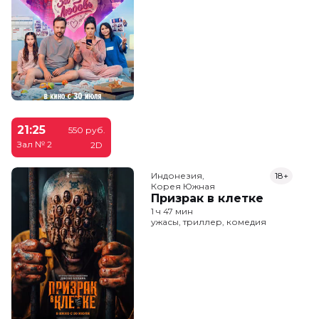
21:25
550 руб.
Зал № 2
2D
Индонезия,

18+
Корея Южная
Призрак в клетке
1 ч 47 мин
ужасы, триллер, комедия