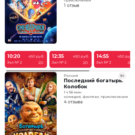
приключения
1 отзыв
10:20
12:35
14:55
450 руб.
450 руб.
450 руб.
Зал № 2
Зал № 2
Зал № 2
2D
2D
2D
Россия
6+
Последний богатырь.
Колобок
1 ч 56 мин
комедия, фэнтези, приключения
4 отзыва