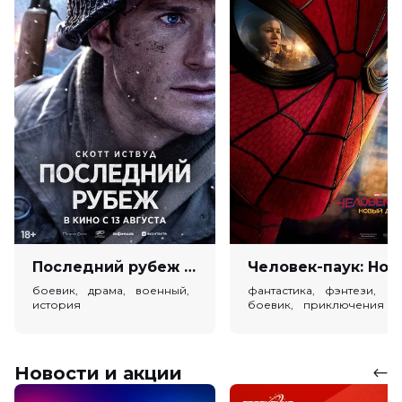
Последний рубеж (18+)
Человек-паук: Новый
боевик, драма, военный,
фантастика, фэнтези,
история
боевик, приключения
Новости и акции