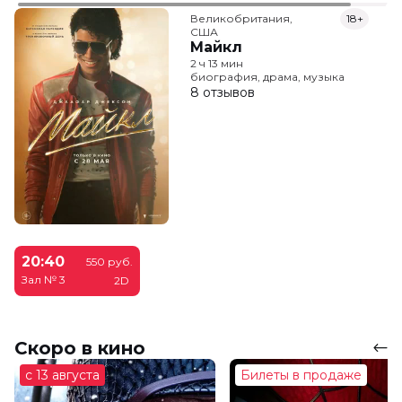
Великобритания,

18+
США
Майкл
2 ч 13 мин
биография, драма, музыка
8 отзывов
20:40
550 руб.
Зал № 3
2D
Скоро в кино
с 13 августа
Билеты в продаже