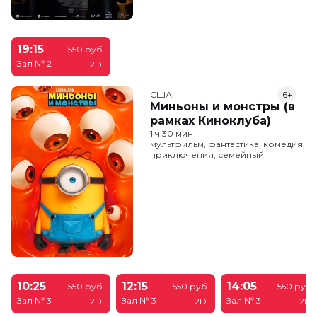
19:15
550 руб.
Зал № 2
2D
США
6+
Миньоны и монстры (в
рамках Киноклуба)
1 ч 30 мин
мультфильм, фантастика, комедия,
приключения, семейный
10:25
12:15
14:05
550 руб.
550 руб.
550 руб.
Зал № 3
Зал № 3
Зал № 3
2D
2D
2D