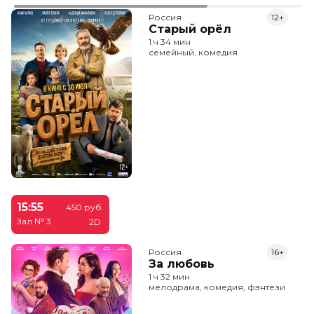
Россия
12+
Старый орёл
1 ч 34 мин
семейный, комедия
15:55
450 руб.
Зал № 3
2D
Россия
16+
За любовь
1 ч 32 мин
мелодрама, комедия, фэнтези