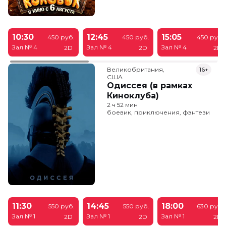
10:30
12:45
15:05
450 руб.
450 руб.
450 руб.
Зал № 4
Зал № 4
Зал № 4
2D
2D
2D
Великобритания,

16+
США
Одиссея (в рамках
Киноклуба)
2 ч 52 мин
боевик, приключения, фэнтези
11:30
14:45
18:00
550 руб.
550 руб.
630 руб.
Зал № 1
Зал № 1
Зал № 1
2D
2D
2D